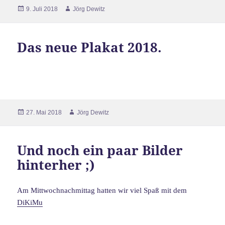
Veröffentlicht
Autor
9. Juli 2018
Jörg Dewitz
am
Das neue Plakat 2018.
Veröffentlicht
Autor
27. Mai 2018
Jörg Dewitz
am
Und noch ein paar Bilder
hinterher ;)
Am Mittwochnachmittag hatten wir viel Spaß mit dem
DiKiMu