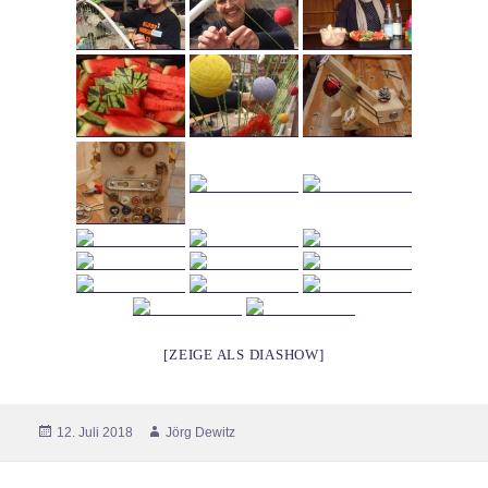
[ZEIGE ALS DIASHOW]
Veröffentlicht
Autor
12. Juli 2018
Jörg Dewitz
am