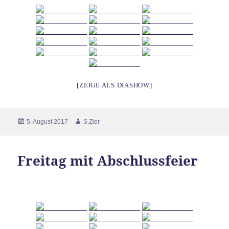
[ZEIGE ALS DIASHOW]
Veröffentlicht
Autor
5. August 2017
S.Zier
am
Freitag mit Abschlussfeier