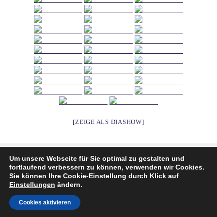
[ZEIGE ALS DIASHOW]
Veröffentlicht
Autor
28. Juli 2017
S.Zier
Um unsere Webseite für Sie optimal zu gestalten und
am
fortlaufend verbessern zu können, verwenden wir Cookies.
Beitragsnavigation
Sie können Ihre Cookie-Einstellung durch Klick auf
SEITE
4
Einstellungen
ändern.
Cookies aktivieren
Vorherige
Nächst
Stolz präsentiert von WordPress