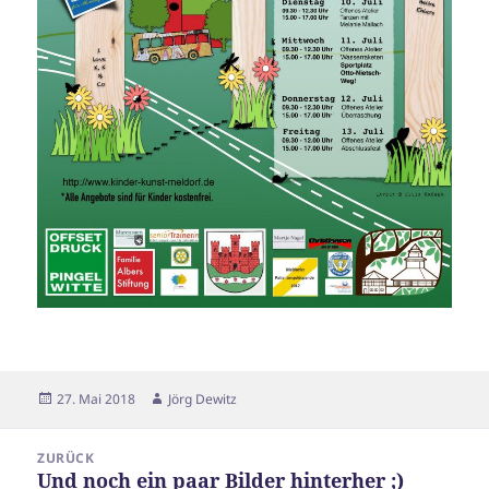
Veröffentlicht
Autor
27. Mai 2018
Jörg Dewitz
am
Beitragsnavigation
ZURÜCK
Und noch ein paar Bilder hinterher ;)
Vorheriger