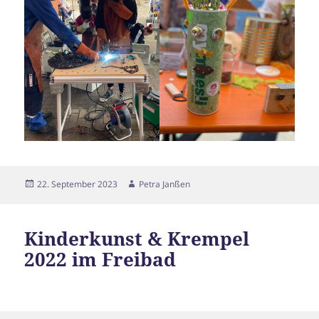
Veröffentlicht
Autor
22. September 2023
Petra Janßen
am
Kinderkunst & Krempel
2022 im Freibad