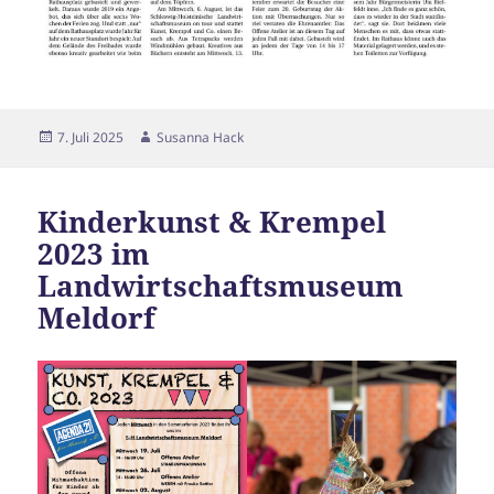
Veröffentlicht
Autor
7. Juli 2025
Susanna Hack
am
Kinderkunst & Krempel
2023 im
Landwirtschaftsmuseum
Meldorf