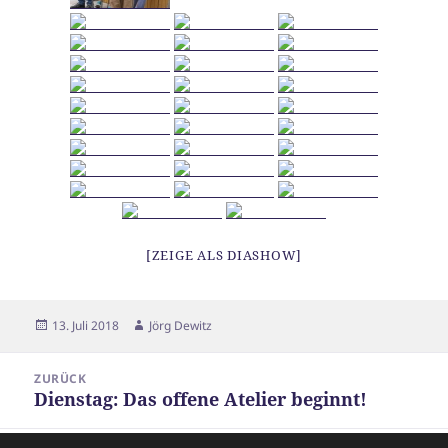
[ZEIGE ALS DIASHOW]
Veröffentlicht
Autor
13. Juli 2018
Jörg Dewitz
am
Beitragsnavigation
ZURÜCK
Dienstag: Das offene Atelier beginnt!
Vorheriger
Beitrag: