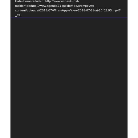
Datei herunterladen: http://www.kinder-kunst-
meldorf.de/http://www.agenda21-meldorf.de/krempel/wp-
content/uploads//2018/07/WhatsApp-Video-2018-07-11-at-15.52.03.mp4?
_=1