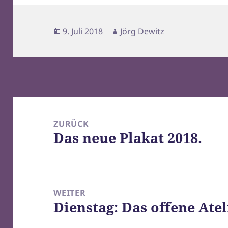
Veröffentlicht
Autor
9. Juli 2018
Jörg Dewitz
am
Beitragsnavigation
ZURÜCK
Das neue Plakat 2018.
Vorheriger
Beitrag:
WEITER
Dienstag: Das offene Atel
Nächster
Beitrag: