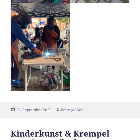
Veröffentlicht
Autor
22. September 2023
Petra Janßen
am
Kinderkunst & Krempel