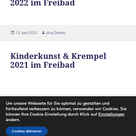
2022 im Freibad
Veröffentlicht
Autor
13. Juni 2023
Jörg Dewitz
am
Kinderkunst & Krempel
2021 im Freibad
Veröffentlicht
Autor
10. Juni 2022
Jörg Dewitz
Um unsere Webseite für Sie optimal zu gestalten und
am
fortlaufend verbessern zu können, verwenden wir Cookies. Sie
Beitragsnavigation
können Ihre Cookie-Einstellung durch Klick auf
Einstellungen
SEITE
1
ändern.
Cookies aktivieren
Nächst
Stolz präsentiert von WordPress