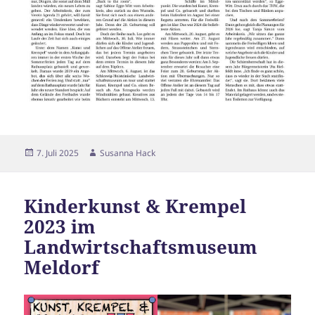
Veröffentlicht
Autor
7. Juli 2025
Susanna Hack
am
Kinderkunst & Krempel
2023 im
Landwirtschaftsmuseum
Meldorf