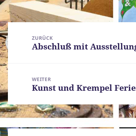
Beitragsnavigation
ZURÜCK
Abschluß mit Ausstellun
Vorheriger
Beitrag:
WEITER
Kunst und Krempel Ferie
Nächster
Beitrag: