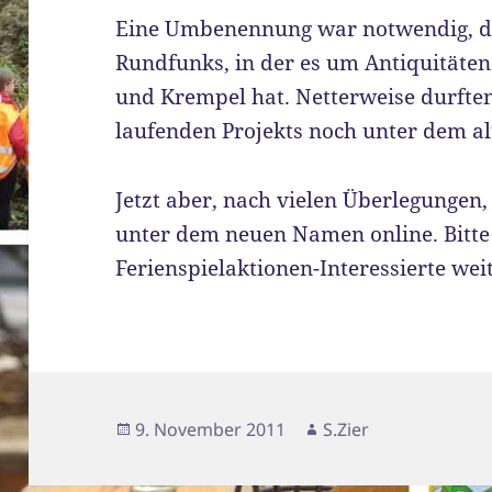
Eine Umbenennung war notwendig, da
Rundfunks, in der es um Antiquitäte
und Krempel hat. Netterweise durften
laufenden Projekts noch unter dem a
Jetzt aber, nach vielen Überlegungen, w
unter dem neuen Namen online. Bitte 
Ferienspielaktionen-Interessierte wei
Veröffentlicht
Autor
9. November 2011
S.Zier
am