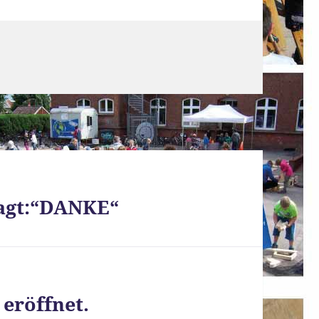
sagt:“DANKE“
 eröffnet.