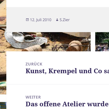
Veröffentlicht
Autor
12. Juli 2010
S.Zier
am
Beitragsnavigation
ZURÜCK
Kunst, Krempel und Co 
Vorheriger
Beitrag:
WEITER
Das offene Atelier wurde
Nächster