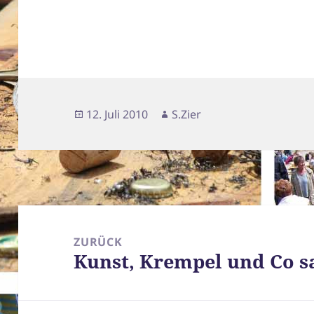
Veröffentlicht
Autor
12. Juli 2010
S.Zier
am
Beitragsnavigation
ZURÜCK
Kunst, Krempel und Co 
Vorheriger
Beitrag: