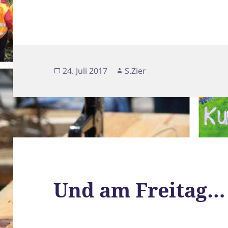
Veröffentlicht
Autor
24. Juli 2017
S.Zier
am
Und am Freitag…