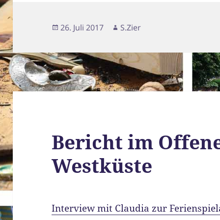
Veröffentlicht
Autor
26. Juli 2017
S.Zier
am
Bericht im Offen
Westküste
Interview mit Claudia zur Ferienspie