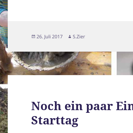
Veröffentlicht
Autor
26. Juli 2017
S.Zier
am
Noch ein paar E
Starttag