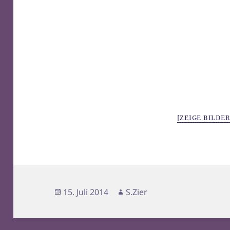
[ZEIGE BILDER
Veröffentlicht
Autor
15. Juli 2014
S.Zier
am