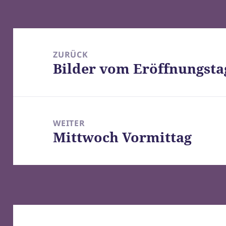
Beitragsnavigation
ZURÜCK
Bilder vom Eröffnungsta
Vorheriger
Beitrag:
WEITER
Mittwoch Vormittag
Nächster
Beitrag: